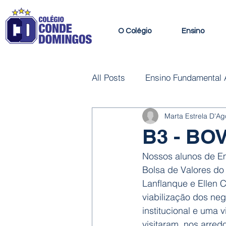
O Colégio
Ensino
All Posts
Ensino Fundamental A
Marta Estrela D'Ag
Habilidades e Cursos Livres
B3 - BOV
Nossos alunos de E
Bolsa de Valores do
Lanflanque e Ellen C
viabilização dos ne
institucional e uma 
visitaram, nos arred