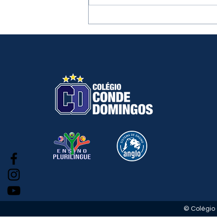
Fase estadual (Nível 2) -
OBI 💻🏆
© Colégio