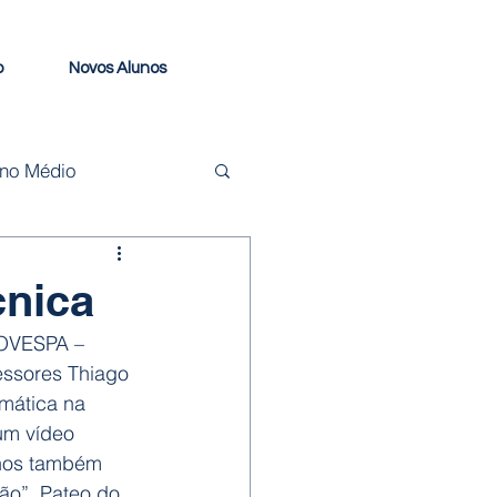
o
Novos Alunos
ino Médio
cnica
BOVESPA – 
essores Thiago 
emática na 
um vídeo 
unos também 
ão”, Pateo do 