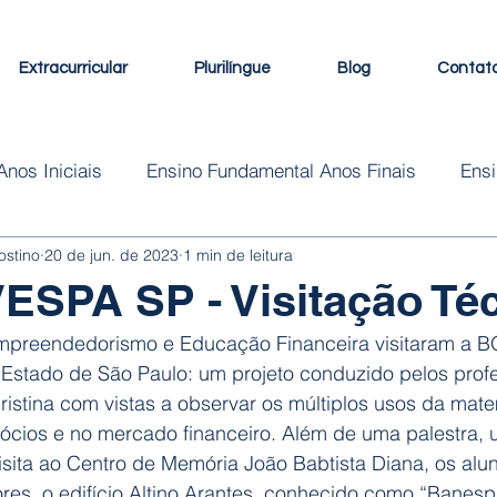
Extracurricular
Plurilíngue
Blog
Contat
nos Iniciais
Ensino Fundamental Anos Finais
Ens
ostino
20 de jun. de 2023
1 min de leitura
Programa Plurilíngue
ESPA SP - Visitação Té
mpreendedorismo e Educação Financeira visitaram a 
 Estado de São Paulo: um projeto conduzido pelos prof
ristina com vistas a observar os múltiplos usos da mat
gócios e no mercado financeiro. Além de uma palestra, 
visita ao Centro de Memória João Babtista Diana, os al
ores, o edifício Altino Arantes, conhecido como “Banesp