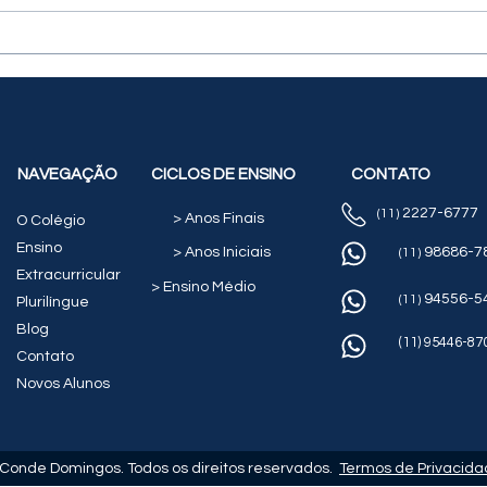
Fase estadual (Nível 1) -
Fase
OBI 💻🏆
- OB
NAVEGAÇÃO
CICLOS DE ENSINO
CONTATO
2227-6777
(11)
> Anos Finais
O Colégio
Ensino
> Anos Iniciais
98686-7
(11)
Extracurricular
> Ensino Médio
94556-54
(11)
Plurilíngue
Blog
(11) 95446-87
Contato
Novos Alunos
 Conde Domingos. Todos os direitos reservados.
Termos de Privacida