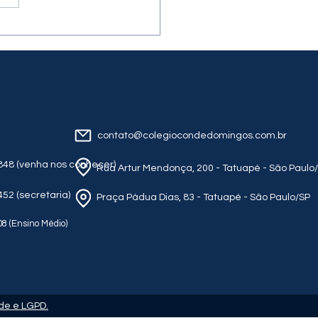
 estadual (Nível Junior)
I 💻🏆
contato@colegiocondedomingos.com.br
848 (venha nos conhec
er)
Rua Artur Mendonça, 200 - Tatuapé - São Paulo
52 (secretaria)
Praça Pádua Dias, 83 - Tatuapé - São Paulo/SP
08 (Ensino Médio)
de e LGPD.