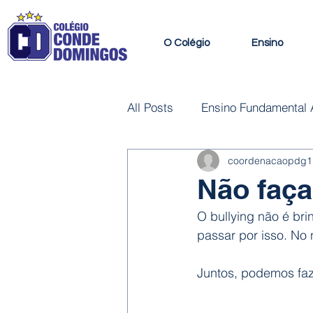
O Colégio
Ensino
All Posts
Ensino Fundamental A
coordenacaopdg1
Habilidades e Cursos Livres
Não faç
O bullying não é br
passar por isso. No 
Juntos, podemos faz