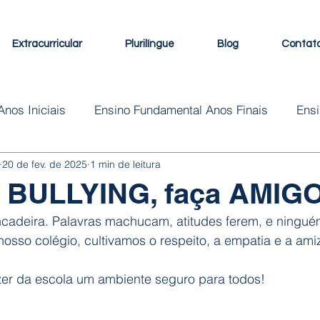
Extracurricular
Plurilíngue
Blog
Contat
nos Iniciais
Ensino Fundamental Anos Finais
Ens
20 de fev. de 2025
1 min de leitura
Programa Plurilíngue
a BULLYING, faça AMIG
incadeira. Palavras machucam, atitudes ferem, e ningu
nosso colégio, cultivamos o respeito, a empatia e a ami
er da escola um ambiente seguro para todos!