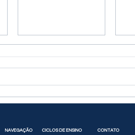
Fase estadual (Nível 1) -
Fase
OBI 💻🏆
- OB
NAVEGAÇÃO
CICLOS DE ENSINO
CONTATO