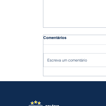
Comentários
Escreva um comentário
Fase estadual (Nível 2) -
OBI 💻🏆