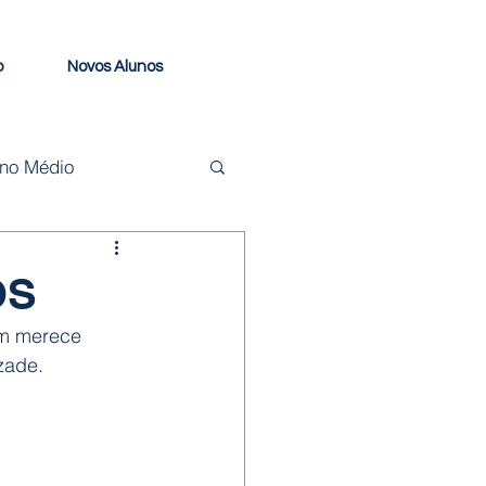
o
Novos Alunos
ino Médio
OS
ém merece 
zade.