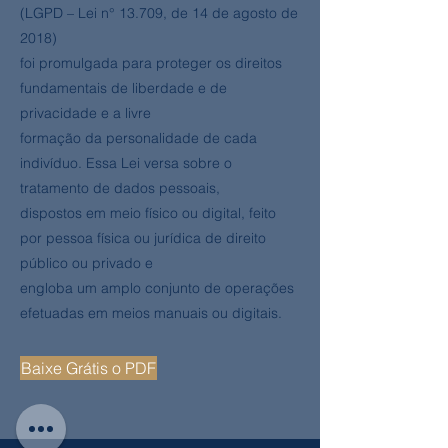
(LGPD – Lei n° 13.709, de 14 de agosto de
2018)
foi promulgada para proteger os direitos
fundamentais de liberdade e de
privacidade e a livre
formação da personalidade de cada
indivíduo. Essa Lei versa sobre o
tratamento de dados pessoais,
dispostos em meio físico ou digital, feito
por pessoa física ou jurídica de direito
público ou privado e
engloba um amplo conjunto de operações
efetuadas em meios manuais ou digitais.
Baixe Grátis o PDF